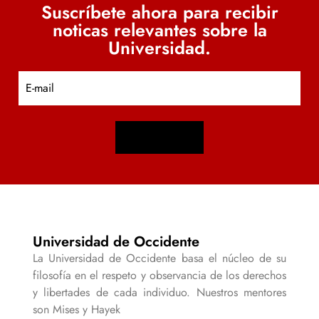
Suscríbete ahora para recibir
noticas relevantes sobre la
Universidad.
E
m
a
i
l
Universidad de Occidente
La Universidad de Occidente basa el núcleo de su
filosofía en el respeto y observancia de los derechos
y libertades de cada individuo. Nuestros mentores
son Mises y Hayek