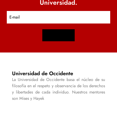
Universidad.
E
m
a
i
l
Universidad de Occidente
La Universidad de Occidente basa el núcleo de su
filosofía en el respeto y observancia de los derechos
y libertades de cada individuo. Nuestros mentores
son Mises y Hayek