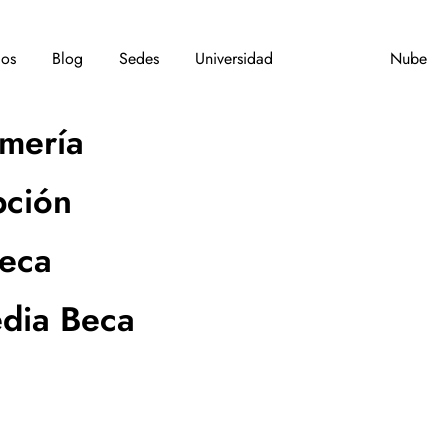
dos
Blog
Sedes
Universidad
Nube
rmería
pción
Beca
dia Beca​