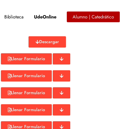
Biblioteca
UdeOnline
Alumno | Catedrático
Descargar
Llenar Formulario
Llenar Formulario
Llenar Formulario
Llenar Formulario
Llenar Formulario