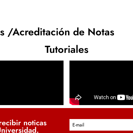
s /Acreditación de Notas
Tutoriales
ecibir noticas
E
Universidad.
m