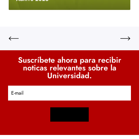
Suscríbete ahora para recibir
noticas relevantes sobre la
Universidad.
E
m
a
i
l