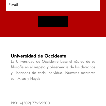
E
m
a
i
l
Universidad de Occidente
La Universidad de Occidente basa el núcleo de su
filosofía en el respeto y observancia de los derechos
y libertades de cada individuo. Nuestros mentores
son Mises y Hayek
PBX: +(502) 7795-5500