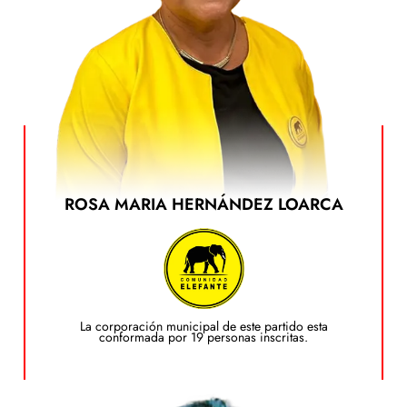
ROSA MARIA HERNÁNDEZ LOARCA
Ver el Plan de Gobierno
dando clic en el siguiente botón:
Puedes ver el plan de gobierno de este candidato
Plan de Gobierno
La corporación municipal de este partido esta
conformada por 19 personas inscritas.