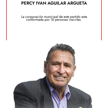
PERCY IVAN AGUILAR ARGUETA
dando clic en el siguiente botón:
Puedes ver el plan de gobierno de este candidato
La corporación municipal de este partido esta
Plan de Gobierno
conformada por 16 personas inscritas.