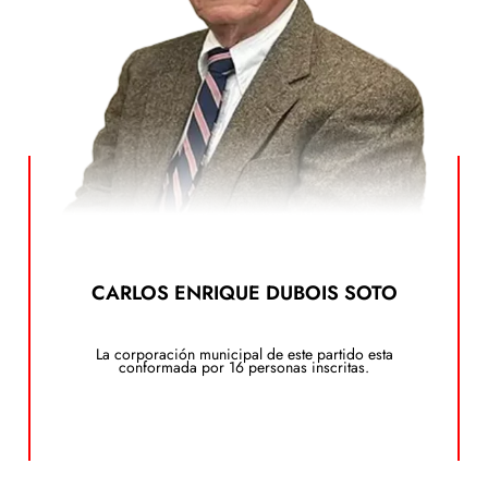
Ver el Plan de Gobierno
CARLOS ENRIQUE DUBOIS SOTO
dando clic en el siguiente botón:
Puedes ver el plan de gobierno de este candidato
La corporación municipal de este partido esta
Plan de Gobierno
conformada por 16 personas inscritas.