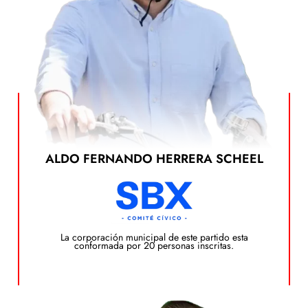
Ver el Plan de Gobierno
ALDO FERNANDO HERRERA SCHEEL
dando clic en el siguiente botón:
Puedes ver el plan de gobierno de este candidato
Plan de Gobierno
La corporación municipal de este partido esta
conformada por 20 personas inscritas.