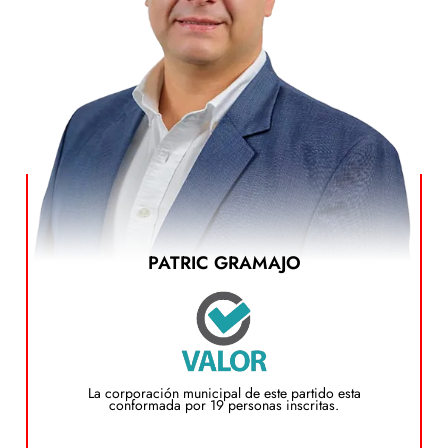
PATRIC GRAMAJO
Ver el Plan de Gobierno
dando clic en el siguiente botón:
Puedes ver el plan de gobierno de este candidato
Plan de Gobierno
La corporación municipal de este partido esta
conformada por 19 personas inscritas.