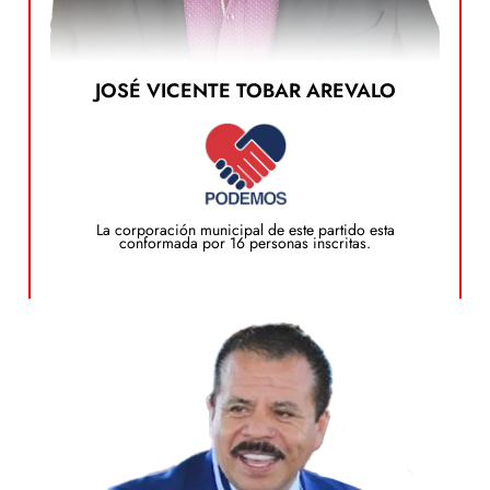
Ver el Plan de Gobierno
JOSÉ VICENTE TOBAR AREVALO
publicarlo estará disponible en el siguiente botón:
sociales o accesible mediante un enlace, de ser
de gobierno por escrito, anclado a sus redes
Actualmente este partido no cuenta con un plan
Plan de Gobierno
La corporación municipal de este partido esta
conformada por 16 personas inscritas.