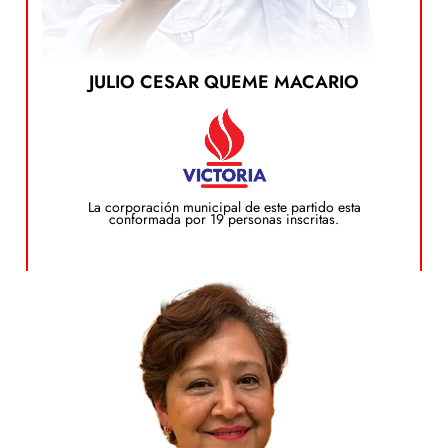
JULIO CESAR QUEME MACARIO
Ver el Plan de Gobierno
dando clic en el siguiente botón:
Puedes ver el plan de gobierno de este candidato
Plan de Gobierno
La corporación municipal de este partido esta
conformada por 19 personas inscritas.