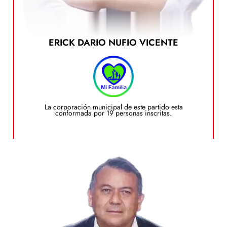
ERICK DARIO NUFIO VICENTE
Ver el Plan de Gobierno
dando clic en el siguiente botón:
Puedes ver el plan de gobierno de este candidato
Plan de Gobierno
La corporación municipal de este partido esta
conformada por 19 personas inscritas.