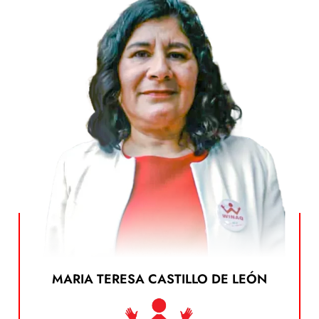
MARIA TERESA CASTILLO DE LEÓN
Ver el Plan de Gobierno
dando clic en el siguiente botón: