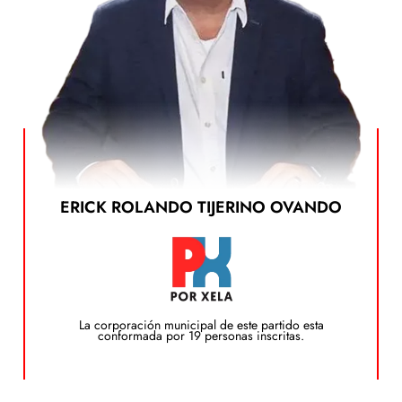
Ver el Plan de Gobierno
ERICK ROLANDO TIJERINO OVANDO
publicarlo estará disponible en el siguiente botón:
sociales o accesible mediante un enlace, de ser
de gobierno por escrito, anclado a sus redes
Actualmente este partido no cuenta con un plan
Plan de Gobierno
La corporación municipal de este partido esta
conformada por 19 personas inscritas.